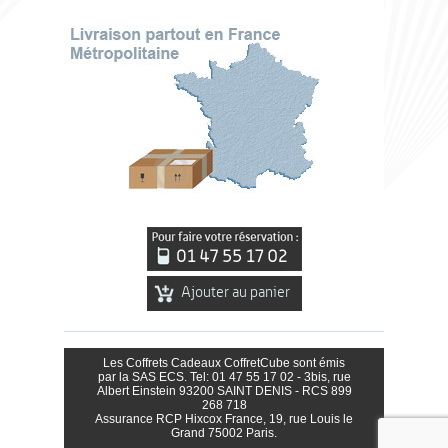
Ajouter au panier
Les Coffrets Cadeaux CoffretCube sont émis
par la SAS ECS. Tel: 01 47 55 17 02 - 3bis, rue
Albert Einstein 93200 SAINT DENIS - RCS 899
268 718
Assurance RCP Hixcox France, 19, rue Louis le
Grand 75002 Paris.