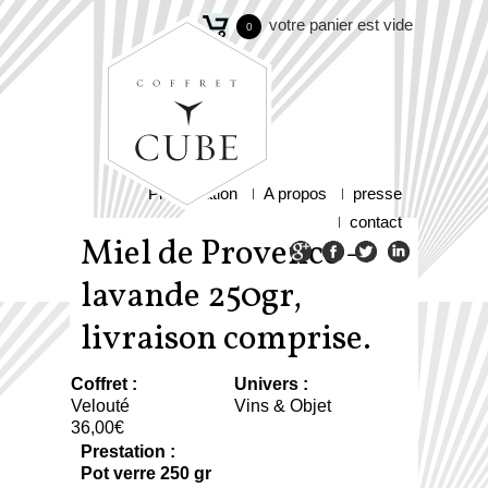
votre panier est vide
0
Présentation
A propos
presse
contact
Miel de Provence -
lavande 250gr,
livraison comprise.
Coffret :
Univers :
Velouté
Vins & Objet
36,00€
Prestation :
Pot verre 250 gr