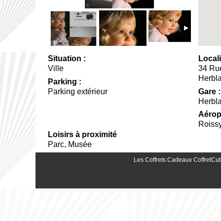
Situation :
Locali
Ville
34 Ru
Herbl
Parking :
Parking extérieur
Gare :
Herbla
Aérop
Roissy
Loisirs à proximité
Parc, Musée
Les Coffrets Cadeaux CoffretCub