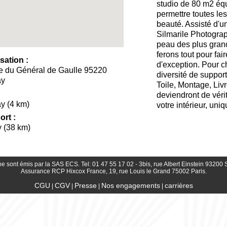
studio de 80 m2 éq
permettre toutes le
beauté. Assisté d'u
Silmarile Photograp
peau des plus gra
ferons tout pour fa
sation :
d'exception. Pour c
e du Général de Gaulle 95220
diversité de support
ay
Toile, Montage, Livr
deviendront de véri
y (4 km)
votre intérieur, uni
ort :
 (38 km)
e sont émis par la SAS ECS. Tel: 01 47 55 17 02 - 3bis, rue Albert Einstein 932
Assurance RCP Hixcox France, 19, rue Louis le Grand 75002 Paris.
CGU
CGV
Presse
Nos engagements
carrières
|
|
|
|