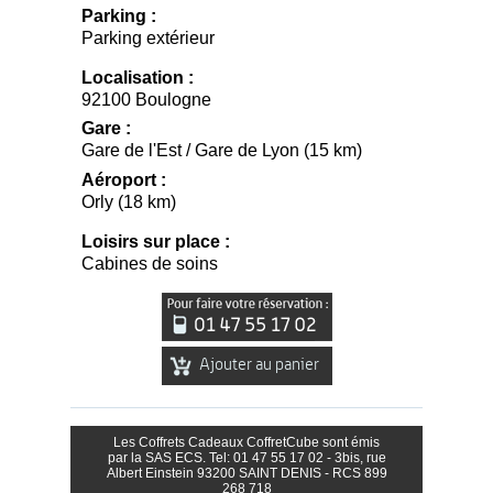
Parking :
Parking extérieur
Localisation :
92100 Boulogne
Gare :
Gare de l'Est / Gare de Lyon (15 km)
Aéroport :
Orly (18 km)
Loisirs sur place :
Cabines de soins
Ajouter au panier
Les Coffrets Cadeaux CoffretCube sont émis
par la SAS ECS. Tel: 01 47 55 17 02 - 3bis, rue
Albert Einstein 93200 SAINT DENIS - RCS 899
268 718